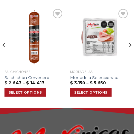
Add to
Add to
wishlist
wishlist
SALCHICHONES
MORTADELAS
Salchichón Cervecero
Mortadela Seleccionada
$
2.643
–
$
14.417
$
3.150
–
$
5.650
SELECT OPTIONS
SELECT OPTIONS