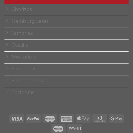
Chorizos
Hamburguesas
Jamones
Costilla
Mortadela
Salchichas
Salchichones
Tocinetas