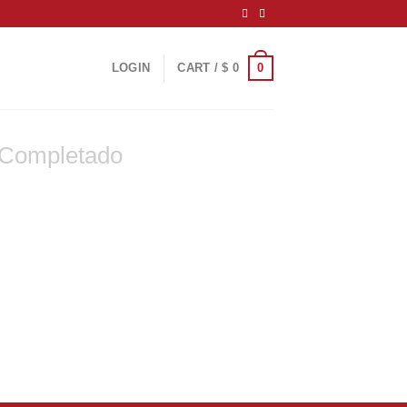
0
LOGIN
CART /
$
0
 Completado