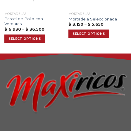
MORTADELAS
MORTADELAS
Pastel de Pollo con
Mortadela Seleccionada
Verduras
$
3.150
–
$
5.650
$
6.930
–
$
36.500
SELECT OPTIONS
SELECT OPTIONS