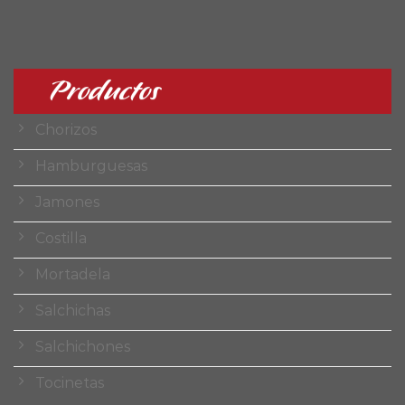
Productos
Chorizos
Hamburguesas
Jamones
Costilla
Mortadela
Salchichas
Salchichones
Tocinetas