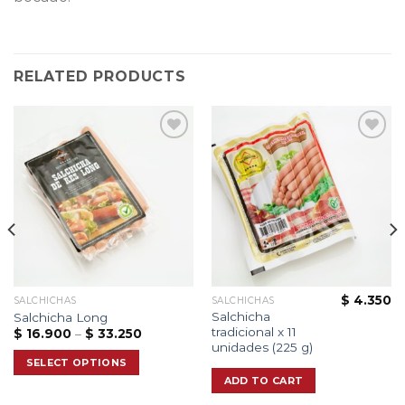
RELATED PRODUCTS
Add to
Add to
wishlist
wishlist
$
4.350
SALCHICHAS
SALCHICHAS
Salchicha
Salchicha Long
tradicional x 11
$
16.900
–
$
33.250
unidades (225 g)
SELECT OPTIONS
ADD TO CART