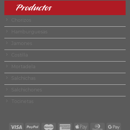
Productos
Chorizos
Hamburguesas
Jamones
Costilla
Mortadela
Salchichas
Salchichones
Tocinetas