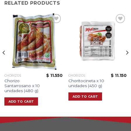
RELATED PRODUCTS
Add to
Add to
wishlist
wishlist
$
11.550
$
11.150
CHORIZOS
CHORIZOS
Chorizo
Choritocineta x 10
Santarrosano x 10
unidades (450 g)
unidades (480 g)
ADD TO CART
ADD TO CART