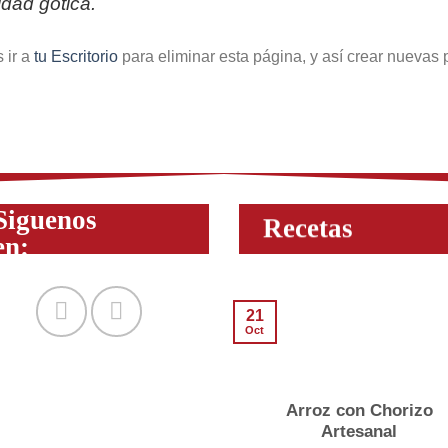
dad gótica.
 ir a
tu Escritorio
para eliminar esta página, y así crear nuevas 
Siguenos
Recetas
en:
21
Oct
Arroz con Chorizo
Artesanal