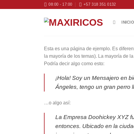
Skip
08:00 - 17:00
+57 318 351 0132
to
content
INICIO
Esta es una página de ejemplo. Es diferen
la mayoría de los temas). La mayoría de la
Podría decir algo como esto:
¡Hola! Soy un Mensajero en bici
Ángeles, tengo un gran perro l
…o algo así:
La Empresa Doohickey XYZ fue
entonces. Ubicado en la ciud